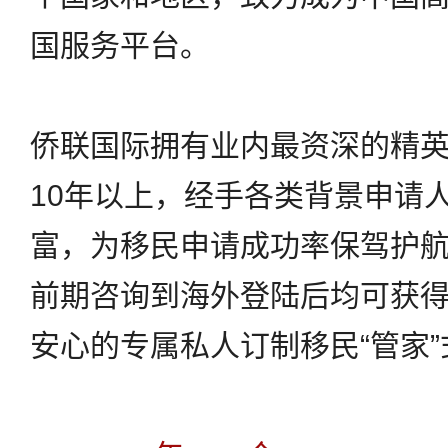
2
2
国服务平台。
3
3
4
4
侨联国际拥有业内最资深的精
5
5
10年以上，经手各类背景申请
6
6
富，为移民申请成功率保驾护
7
7
前期咨询到海外登陆后均可获
0
8
0
0
8
安心的专属私人订制移民“管家
1
9
0
1
1
9