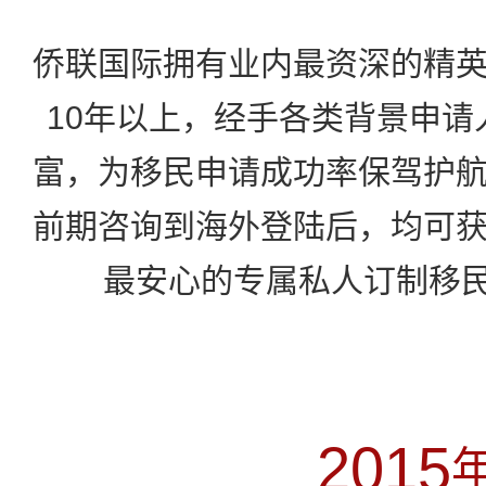
2
5
0
侨联国际拥有业内最资深的精
0
0
0
3
10年以上，经手各类背景申请
6
1
1
1
1
富，为移民申请成功率保驾护
4
7
2
前期咨询到海外登陆后，均可
2
2
2
5
最安心的专属私人订制移民
0
8
3
3
3
3
6
1
9
0
4
4
4
4
7
2
0
1
5