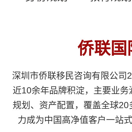
0
侨联国
1
深圳市侨联移民咨询有限公司2
2
近10余年品牌积淀，主要业务
0
3
规划、资产配置，覆盖全球20
1
力成为中国高净值客户一站
4