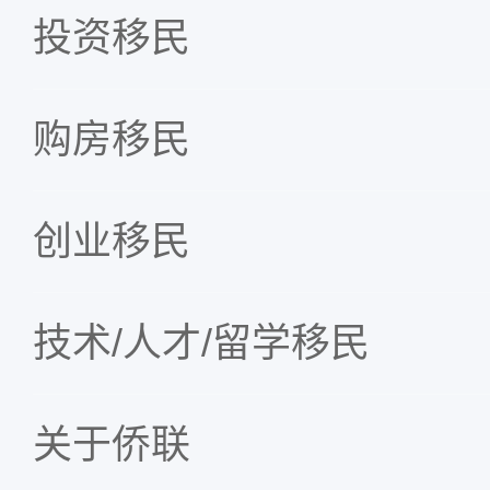
0
8
9
0
0
8
投资移民
1
9
0
1
1
9
2
1
2
2
购房移民
3
2
3
3
创业移民
4
3
4
4
5
4
5
5
技术/人才/留学移民
6
5
6
6
7
6
7
7
关于侨联