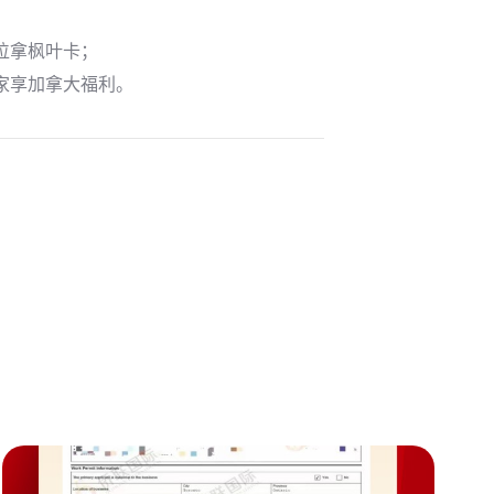
位拿枫叶卡；
家享加拿大福利。