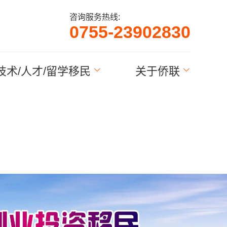
咨询服务热线:
0
7
2
3
9
0
2
8
3
0
5
-
5
5
-
5
7
技术/人才/留学移民
关于侨联