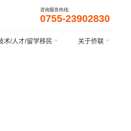
咨询服务热线:
0
3
9
0
2
8
3
0
7
2
5
5
-
5
-
5
7
技术/人才/留学移民
关于侨联