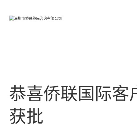
恭喜侨联国际客
获批