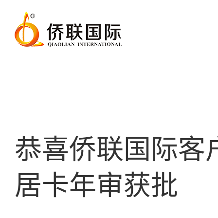
恭喜侨联国际客
居卡年审获批