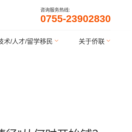
咨询服务热线:
3
0
8
2
0
9
0
7
5
5
-
2
3
技术/人才/留学移民
关于侨联